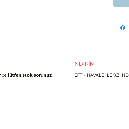
• Zemin
monte e
• Çalı
kaybın
İNDİRİM
nce
lütfen stok sorunuz.
EFT - HAVALE İLE %3 İN