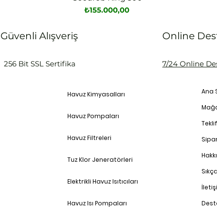
Fiyat
₺155.000,00
Güvenli Alışveriş
Online Des
256 Bit SSL Sertifika
7/24 Online De
Ana 
Havuz Kimyasalları
Mağ
Havuz Pompaları
Teklif
Havuz Filtreleri
Sipar
Hakk
Tuz Klor Jeneratörleri
Sıkç
Elektrikli Havuz Isıtıcıları
İleti
Havuz Isı Pompaları
Dest