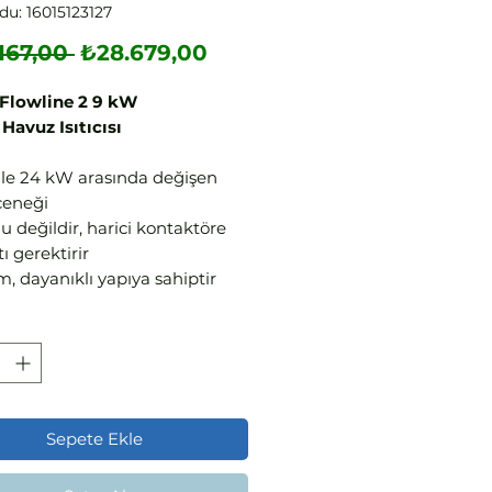
du: 16015123127
Normal
İndirimli
167,00 
₺28.679,00
Fiyat
Fiyat
 Flowline 2 9 kW
 Havuz Isıtıcısı
ile 24 kW arasında değişen
çeneği
lu değildir, harici kontaktöre
ı gerektirir
m, dayanıklı yapıya sahiptir
akt ve dayanıklı tasarıma
r
 güvenilir akış şalteri sayesinde
 çalışır
lık termostatı ve aşırı ısınma
ü mevcuttur
Sepete Ekle
 hassasiyet ile analog kontrol