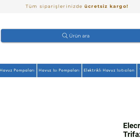
Tüm siparişlerinizde
ücretsiz kargo!
Ürün ara
Havuz Pompaları
Havuz Isı Pompaları
Elektrikli Havuz Isıtıcıları
Elec
Trifa