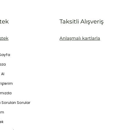
tek
Taksitli Alışveriş
stek
Anlaşmalı kartlarla
Sayfa
aza
 Al
işlerim
ımızda
a Sorulan Sorular
şim
ek