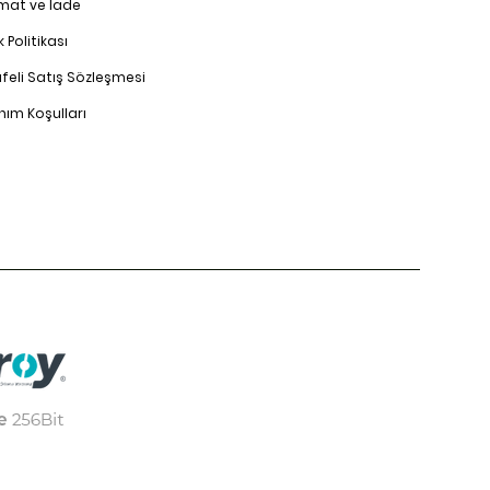
imat ve İade
ik Politikası
feli Satış Sözleşmesi
nım Koşulları