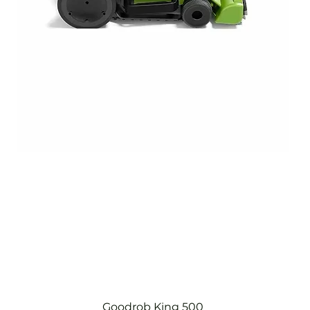
Goodrob King 500
Hızlı Bakış