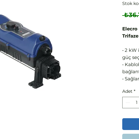
Stok ko
 ₺36.
Elecro
Trifaze
• 2 kW 
güç se
• Kablo
bağlant
• Sağla
• Komp
Adet
*
sahipti
• Ultra
güvenle
• Sıcak
sensör
• 1,2°C
sağlar