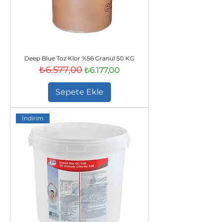
Deep Blue Toz Klor %56 Granül 50 KG
₺6.577,00
Normal Fiyat
İndirimli Fiyat
₺6.177,00
Sepete Ekle
İndirim