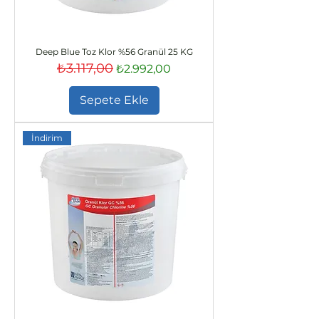
Deep Blue Toz Klor %56 Granül 25 KG
₺3.117,00
Normal Fiyat
İndirimli Fiyat
₺2.992,00
Sepete Ekle
İndirim