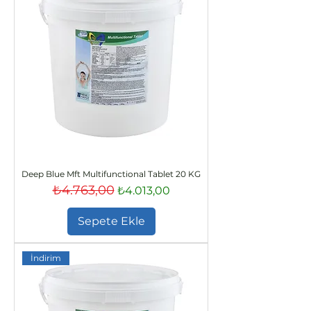
Deep Blue Mft Multifunctional Tablet 20 KG
₺4.763,00
Normal Fiyat
İndirimli Fiyat
₺4.013,00
Sepete Ekle
İndirim