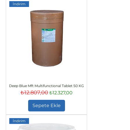
İndirim
Deep Blue Mft Multifunctional Tablet 50 KG
₺12.807,00
Normal Fiyat
İndirimli Fiyat
₺12.327,00
Sepete Ekle
İndirim