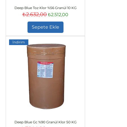
Deep Blue Toz Klor %56 Granül 10 KG
₺2.632,00
Normal Fiyat
İndirimli Fiyat
₺2.512,00
Sepete Ekle
İndirim
Deep Blue Gc %90 Granül Klor 50 KG