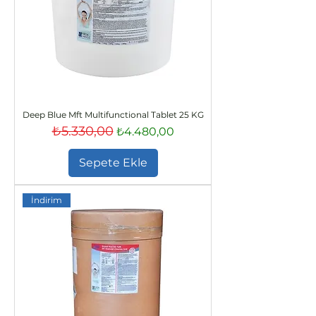
Deep Blue Mft Multifunctional Tablet 25 KG
₺5.330,00
Normal Fiyat
İndirimli Fiyat
₺4.480,00
Sepete Ekle
İndirim