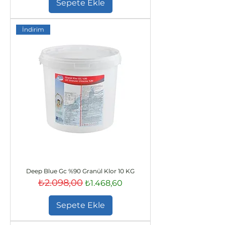
Sepete Ekle
İndirim
Deep Blue Gc %90 Granül Klor 10 KG
₺2.098,00
Normal Fiyat
İndirimli Fiyat
₺1.468,60
Sepete Ekle