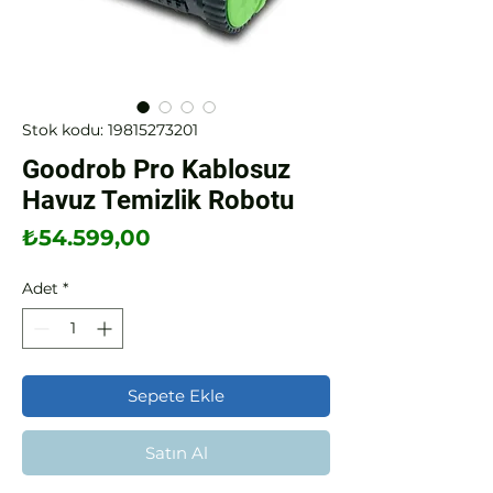
Stok kodu: 19815273201
Goodrob Pro Kablosuz
Havuz Temizlik Robotu
Fiyat
₺54.599,00
Adet
*
Sepete Ekle
Satın Al