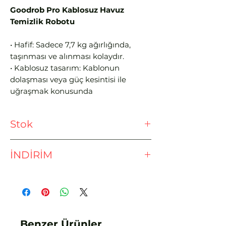
Goodrob Pro Kablosuz Havuz
Temizlik Robotu
• Hafif: Sadece 7,7 kg ağırlığında,
taşınması ve alınması kolaydır.
• Kablosuz tasarım: Kablonun
dolaşması veya güç kesintisi ile
uğraşmak konusunda
endişelenmenize gerek yok.
• Tam şarj için şarj işlemi yalnızca 4
Stok
saat sürer.
• 110 dakika çalışma süresi
Ödeme işlemine geçmeden önce
• Betonarme, liner ve fiberglass
İNDİRİM
lütfen stok sorunuz.
havuzlarda kullanılabilir
• Yer üstü havuzlar ve yer altı havuzlar
EFT - HAVALE İLE %3 İNDİRİM
için ideal
• Havuz zeminini ve duvarını
mükemmel bir şekilde temizler
• 100 m2 havuzlara kadar mükemmel
Benzer Ürünler