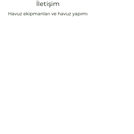
İletişim
Havuz ekipmanları ve havuz yapımı
konusunda daha fazla bilgi almak
veya bir projeyi başlatmak için
bizimle iletişime geçmekten
çekinmeyin. Deneyimli ekibimiz, size
en iyi hizmeti sunmak için burada.
Tam hayalinizdeki
gibi
Hayalinizdeki havuza
kavuşmanız için bizimle
iletişime geçin.