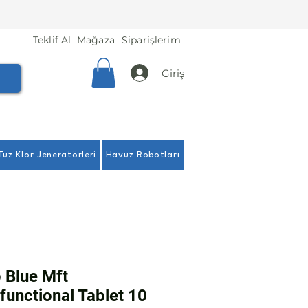
Teklif Al
Mağaza
Siparişlerim
Giriş
Tuz Klor Jeneratörleri
Havuz Robotları
 Blue Mft
functional Tablet 10