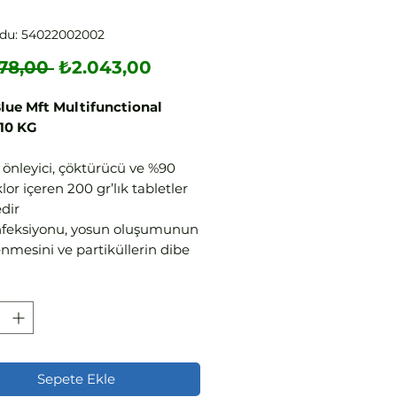
odu: 54022002002
Normal
İndirimli
78,00 
₺2.043,00
Fiyat
Fiyat
lue Mft Multifunctional
 10 KG
 önleyici, çöktürücü ve %90
klor içeren 200 gr’lık tabletler
dir
nfeksiyonu, yosun oluşumunun
nmesini ve partiküllerin dibe
ini sağlar
akım kimyasalı olarak da
ır
Sepete Ekle