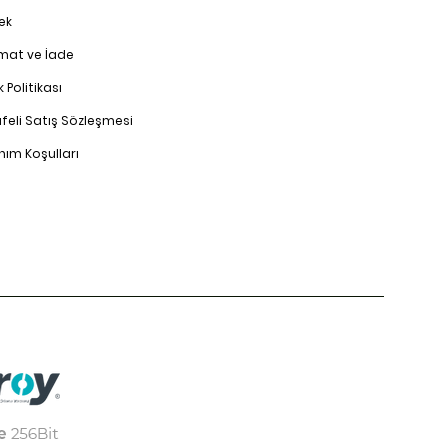
ek
imat ve İade
ik Politikası
feli Satış Sözleşmesi
nım Koşulları