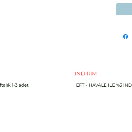
İNDİRİM
talık 1-3 adet
EFT - HAVALE İLE %3 İN