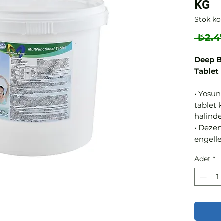
KG
Stok k
 ₺2.4
Deep B
Tablet
• Yosun
tablet 
halinde
• Deze
engelle
çökmes
Adet
*
• Kış b
kullanıl