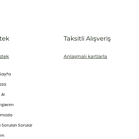
tek
Taksitli Alışveriş
stek
Anlaşmalı kartlarla
Sayfa
aza
 Al
işlerim
ımızda
a Sorulan Sorular
şim