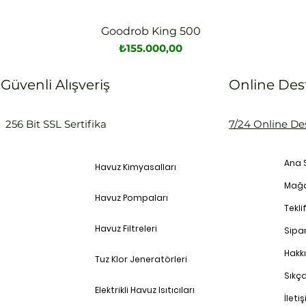
Goodrob King 500
Hızlı Bakış
Fiyat
₺155.000,00
Güvenli Alışveriş
Online Des
256 Bit SSL Sertifika
7/24 Online De
Ana 
Havuz Kimyasalları
Mağ
Havuz Pompaları
Teklif
Havuz Filtreleri
Sipar
Hakk
Tuz Klor Jeneratörleri
Sıkç
Elektrikli Havuz Isıtıcıları
İleti