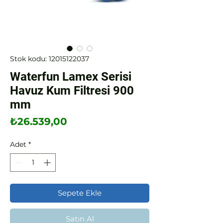
Stok kodu: 12015122037
Waterfun Lamex Serisi
Havuz Kum Filtresi 900
mm
Fiyat
₺26.539,00
Adet
*
Sepete Ekle
Satın Al