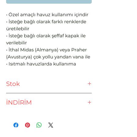
• Özel amaçlı havuz kullanımı içindir
• İsteğe bağlı olarak farklı renklerde
üretilebilir
• İsteğe bağlı olarak şeffaf kapak ile
verilebilir
• İthal Midas (Almanya) veya Praher
(Avusturya) çok yollu yandan vana ile
• Isıtmalı havuzlarda kullanıma
uygundur
• UV dayanımlıdır, açık ortamda
Stok
montaj edilebilir
Ödeme işlemine geçmeden önce
İNDİRİM
lütfen stok sorunuz.
EFT - HAVALE İLE %3 İNDİRİM