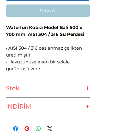
Satın Al
Waterfun Kobra Model Bali 500 x
700 mm AISI 304 / 316 Su Perdesi
• AISI 304 / 316 paslanmaz çelikten
üretilmiştir
• Havuzunuza akan bir şelale
görüntüsü verir
Stok
Ödeme işlemine geçmeden önce
İNDİRİM
lütfen stok sorunuz.
EFT - HAVALE İLE %3 İNDİRİM