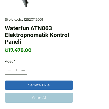
Stok kodu: 12520112001
Waterfun ATN063
Elektropnomatik Kontrol
Paneli
Fiyat
₺17.478,00
Adet
*
Sepete Ekle
Satın Al