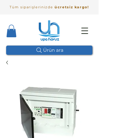
Tüm siparişlerinizde
ücretsiz kargo!
Ürün ara