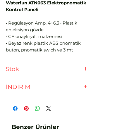
Waterfun ATN063 Elektropnomatik
Kontrol Paneli
• Regülasyon Amp. 4÷6,3 • Plastik
enjeksiyon gövde
• CE onaylı şalt malzemesi
• Beyaz renk plastik ABS pnomatik
buton, pnomatik swich ve 3 mt
boyunda pnomatik hortum fiyata
dahil
Stok
• Sipariş verirken pompa gücünüzü
bildirmeyi unutmayınız
Ödeme işlemine geçmeden önce
İNDİRİM
lütfen stok sorunuz.
EFT - HAVALE İLE %3 İNDİRİM
Benzer Ürünler