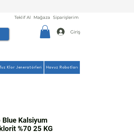
Teklif Al
Mağaza
Siparişlerim
Giriş
Tuz Klor Jeneratörleri
Havuz Robotları
 Blue Kalsiyum
klorit %70 25 KG