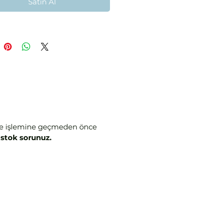
Satın Al
aldir
 işlemine geçmeden önce
 stok sorunuz.