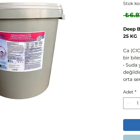
Stok ko
 ₺6.8
Deep B
25 KG
Ca (Cl
bir bile
• Suda
değildi
orta ser
• Kalsi
Adet
*
yüzme 
dezenfe
• Beyaz
• Legio
• Granü
ve prati
• Bağlı