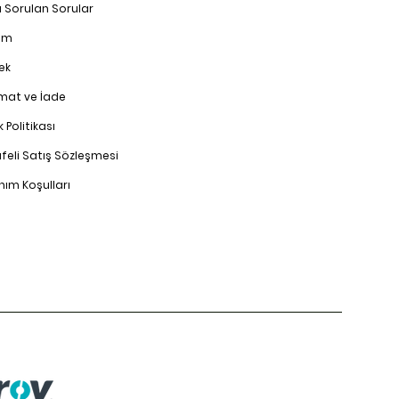
a Sorulan Sorular
şim
ek
imat ve İade
ik Politikası
feli Satış Sözleşmesi
nım Koşulları