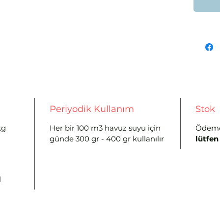
için ide
Periyodik Kullanım
Stok
kg
Her bir 100 m3 havuz suyu için
Ödeme
günde 300 gr - 400 gr kullanılır
lütfen
M