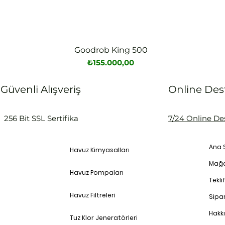
Goodrob King 500
Hızlı Bakış
Fiyat
₺155.000,00
Güvenli Alışveriş
Online Des
256 Bit SSL Sertifika
7/24 Online De
Ana 
Havuz Kimyasalları
Mağ
Havuz Pompaları
Teklif
Havuz Filtreleri
Sipar
Hakk
Tuz Klor Jeneratörleri