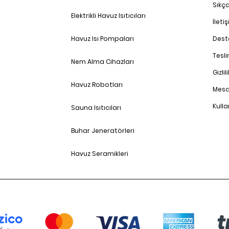
Sıkç
Elektrikli Havuz Isıtıcıları
İleti
Havuz Isı Pompaları
Dest
Tesl
Nem Alma Cihazları
Gizlil
Havuz Robotları
Mesa
Kulla
Sauna Isıtıcıları
Buhar Jeneratörleri
Havuz Seramikleri