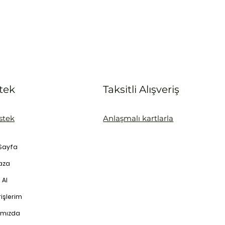
tek
Taksitli Alışveriş
stek
Anlaşmalı kartlarla
Sayfa
aza
 Al
işlerim
ımızda