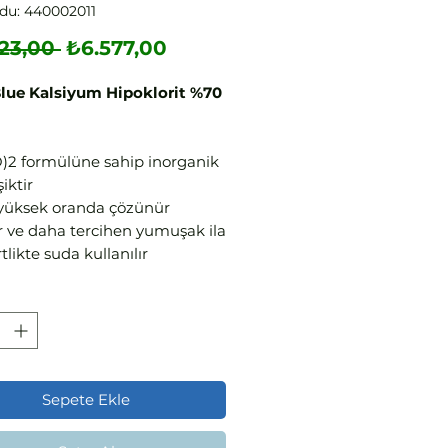
du: 440002011
Normal
İndirimli
23,00 
₺6.577,00
Fiyat
Fiyat
lue Kalsiyum Hipoklorit %70
O)2 formülüne sahip inorganik
şiktir
 yüksek oranda çözünür
r ve daha tercihen yumuşak ila
tlikte suda kullanılır
yum hipoklorit genel olarak
havuzlarını ve içme suyunu
kte etmek için kullanılır
, granül, klor bazlı bir üründür
nella’ya karşı etkindir
l olduğu için kullanımı kolay
Sepete Ekle
ktir
 klor yükseldiğinde şoklama