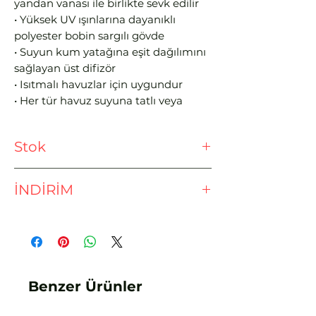
yandan vanası ile birlikte sevk edilir
• Yüksek UV ışınlarına dayanıklı
polyester bobin sargılı gövde
• Suyun kum yatağına eşit dağılımını
sağlayan üst difizör
• Isıtmalı havuzlar için uygundur
• Her tür havuz suyuna tatlı veya
tuzlu suya uygundur
• Çalışma basıncını gözlemlemek için
Stok
gliserinli manometre
• Filtrelenmiş suyu gözlemlemek için
Ödeme işlemine geçmeden önce
gözetleme camı
İNDİRİM
lütfen stok sorunuz.
• Üstten vanalı modellerde döner
kelepçe, her pozisyonda kolay montaj
EFT - HAVALE İLE %3 İNDİRİM
yapmayı sağlar
• Difüzör, suyun kum yatağına eşit
dağılımını sağlar
• Ani kış koşulları ve bakım için
Benzer Ürünler
yüksek basınç ile su ve kum takviyesi