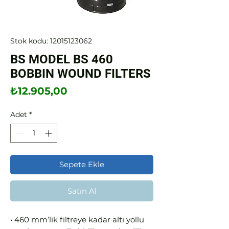
Stok kodu: 12015123062
BS MODEL BS 460
BOBBIN WOUND FILTERS
Fiyat
₺12.905,00
Adet
*
Sepete Ekle
Satın Al
• 460 mm’lik filtreye kadar altı yollu