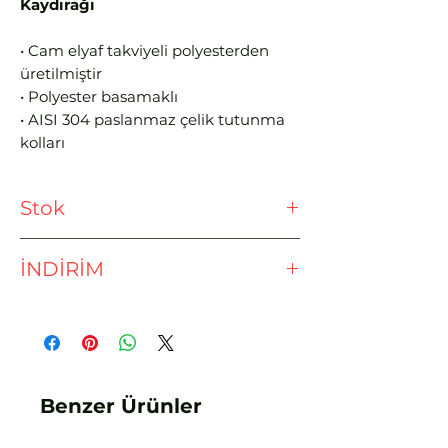
Kaydırağı
• Cam elyaf takviyeli polyesterden
üretilmiştir
• Polyester basamaklı
• AISI 304 paslanmaz çelik tutunma
kolları
• Paslanmaz çelikten mamul destek
kaidesi ekipmanları ile birlikte
Stok
• Sağa kıvrımlı
Ödeme işlemine geçmeden önce
İNDİRİM
lütfen stok sorunuz.
EFT - HAVALE İLE %3 İNDİRİM
Benzer Ürünler