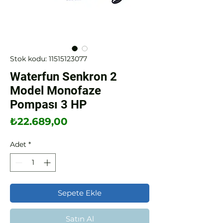
Stok kodu: 11515123077
Waterfun Senkron 2
Model Monofaze
Pompası 3 HP
Fiyat
₺22.689,00
Adet
*
Sepete Ekle
Satın Al