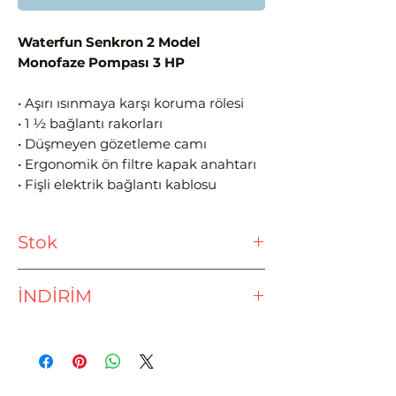
Waterfun Senkron 2 Model
Monofaze Pompası 3 HP
• Aşırı ısınmaya karşı koruma rölesi
• 1 ½ bağlantı rakorları
• Düşmeyen gözetleme camı
• Ergonomik ön filtre kapak anahtarı
• Fişli elektrik bağlantı kablosu
• AISI 316 paslanmaz çelik mil
• Çift boşaltma tapası
Stok
• Tuzlu suda kullanılabilir
Ödeme işlemine geçmeden önce
İNDİRİM
lütfen stok sorunuz.
EFT - HAVALE İLE %3 İNDİRİM