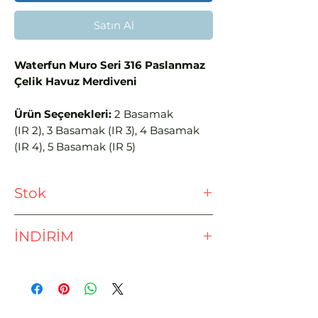
Satın Al
Waterfun Muro Seri 316 Paslanmaz
Çelik Havuz Merdiveni
Ürün Seçenekleri:
2 Basamak
(IR 2), 3 Basamak (IR 3), 4 Basamak
(IR 4), 5 Basamak (IR 5)
Stok
Ödeme işlemine geçmeden önce
İNDİRİM
lütfen stok sorunuz.
EFT - HAVALE İLE %3 İNDİRİM