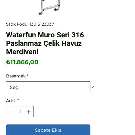
Stok kodu: 13015123037
Waterfun Muro Seri 316
Paslanmaz Çelik Havuz
Merdiveni
Fiyat
₺11.866,00
Basamak
*
Adet
*
Sepete Ekle