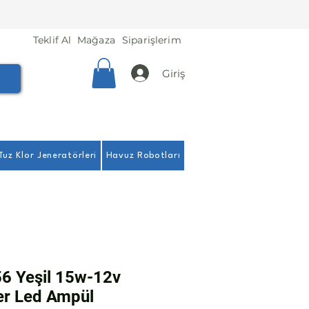
Teklif Al
Mağaza
Siparişlerim
Giriş
Tuz Klor Jeneratörleri
Havuz Robotları
56 Yeşil 15w-12v
r Led Ampül