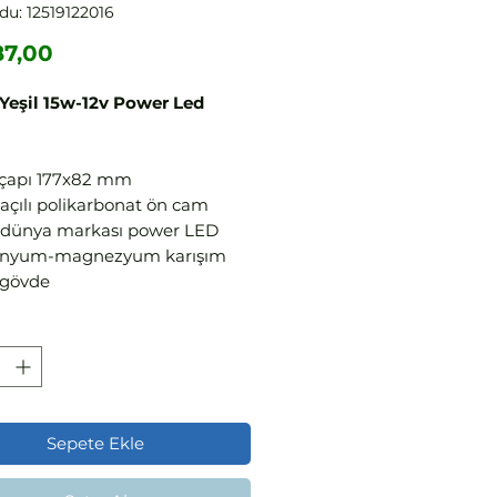
du: 12519122016
Fiyat
87,00
 Yeşil 15w-12v Power Led
çapı 177x82 mm
 açılı polikarbonat ön cam
 dünya markası power LED
inyum-magnezyum karışım
 gövde
 korozyona dayanıklı
ğutmalı, sadece su altında
ır
50/60 Hz IP 68 su sızdırmazlık
adaki en kaliteli su altı Power
mpul
Sepete Ekle
inyum gövde