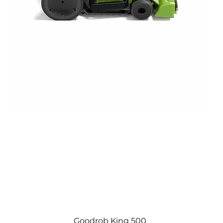
Goodrob King 500
Hızlı Bakış