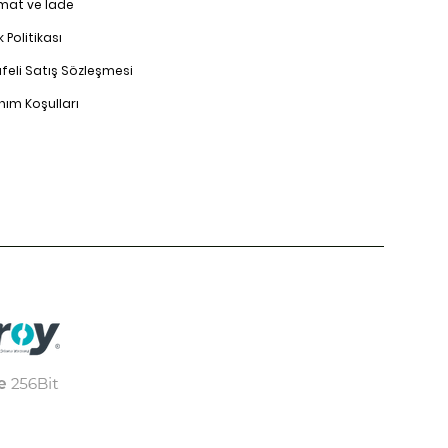
imat ve İade
ik Politikası
feli Satış Sözleşmesi
nım Koşulları