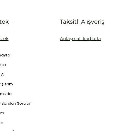
tek
Taksitli Alışveriş
stek
Anlaşmalı kartlarla
Sayfa
aza
 Al
işlerim
ımızda
a Sorulan Sorular
şim
ek