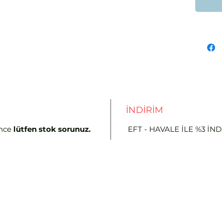
İNDİRİM
nce
lütfen stok sorunuz.
EFT - HAVALE İLE %3 İN