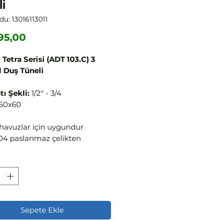
li
du: 13016113011
Fiyat
95,00
 Tetra Serisi (ADT 103.C) 3
 Duş Tüneli
ı Şekli:
1/2" - 3/4
60x60
i havuzlar için uygundur
304 paslanmaz çelikten
iştir
a 5 duş başlığı seçeneği
tur
Sepete Ekle