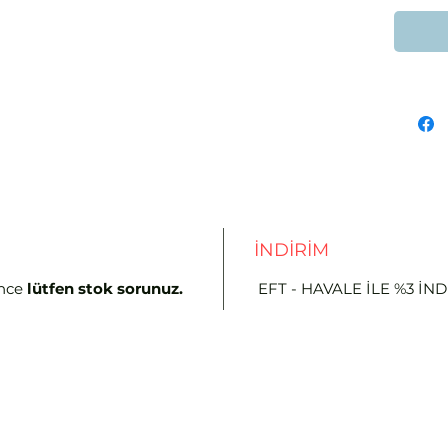
İNDİRİM
nce
lütfen stok sorunuz.
EFT - HAVALE İLE %3 İN