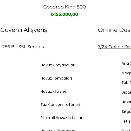
Goodrob King 500
Hızlı Bakış
Fiyat
₺155.000,00
Güvenli Alışveriş
Online Des
256 Bit SSL Sertifika
7/24 Online De
Ana 
Havuz Kimyasalları
Mağ
Havuz Pompaları
Teklif
Havuz Filtreleri
Sipar
Hakk
Tuz Klor Jeneratörleri
Sıkç
Elektrikli Havuz Isıtıcıları
İleti
Havuz Isı Pompaları
Dest