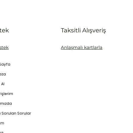
tek
Taksitli Alışveriş
stek
Anlaşmalı kartlarla
Sayfa
aza
 Al
işlerim
ımızda
a Sorulan Sorular
şim
ek