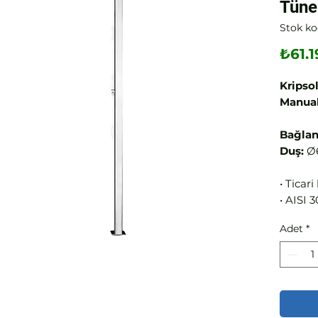
Tüne
Stok ko
₺61.1
Kripsol
Manual
Bağlant
Duş:
Ø
• Ticar
• AISI 
üretilm
Adet
*
• 3 vey
mevcut