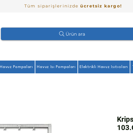
Tüm siparişlerinizde
ücretsiz kargo!
Ürün ara
Havuz Pompaları
Havuz Isı Pompaları
Elektrikli Havuz Isıtıcıları
Krips
103.