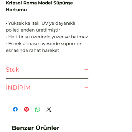
Kripsol Roma Model Süpürge
Hortumu
• Yüksek kaliteli, UV’ye dayanıklı
polietilenden üretilmiştir
• Hafiftir su üzerinde yüzer ve batmaz
• Esnek olması sayesinde süpürme
esnasında rahat hareket
edebilmenizi sağlar
• Uzun ömürlüdür
Stok
Hortum Çapı:
50 mm - 2”
Ödeme işlemine geçmeden önce
Uzunluk:
30mt
İNDİRİM
lütfen stok sorunuz.
EFT - HAVALE İLE %3 İNDİRİM
Benzer Ürünler