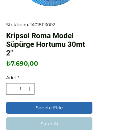
Stok kodu: 14018113002
Kripsol Roma Model
Süpürge Hortumu 30mt
2"
Fiyat
₺7.690,00
Adet
*
Sepete Ekle
Satın Al