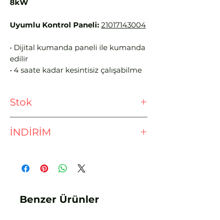
8kW
Uyumlu Kontrol Paneli:
21017143004
• Dijital kumanda paneli ile kumanda
edilir
• 4 saate kadar kesintisiz çalışabilme
özelliğine sahiptir
• Oval şekli sayesinde saunalarınıza
Stok
şık bir tasarım imkanı sunar
• Özel tasarlanmış yüksek verimli
Ödeme işlemine geçmeden önce
rezistanslar kullanılmıştır
İNDİRİM
lütfen stok sorunuz.
• Aşırı ısınma durumunda cihazı
kapatan emniyet termostatı vardır
EFT - HAVALE İLE %3 İNDİRİM
Benzer Ürünler