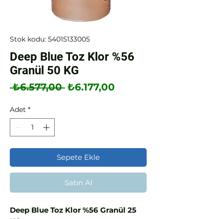
Stok kodu: 54015133005
Deep Blue Toz Klor %56
Granül 50 KG
Normal
İndirimli
 ₺6.577,00 
₺6.177,00
Fiyat
Fiyat
Adet
*
Sepete Ekle
Satın Al
Deep Blue Toz Klor %56 Granül 25