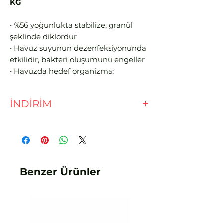
KG
• %56 yoğunlukta stabilize, granül
şeklinde diklordur
• Havuz suyunun dezenfeksiyonunda
etkilidir, bakteri oluşumunu engeller
• Havuzda hedef organizma;
escherichia coli (kolibasi), hepatit
virüsü vb. mikroorganizmalardır • pH
İNDİRİM
değeri nötürdür
• Organik kirlilikleri okside ederek
EFT - HAVALE İLE %3 İNDİRİM
yosun oluşumunu önler
• Stabilizatör içerdiği için UV ışınları
etkisi ile aktivite kaybı olmaz
Benzer Ürünler